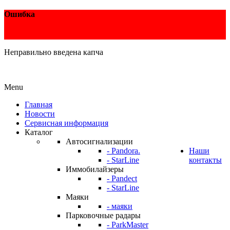
Ошибка
Неправильно введена капча
Menu
Главная
Новости
Сервисная информация
Каталог
Автосигнализации
- Pandora.
Наши
- StarLine
контакты
Иммобилайзеры
- Pandect
- StarLine
Маяки
- маяки
Парковочные радары
- ParkMaster