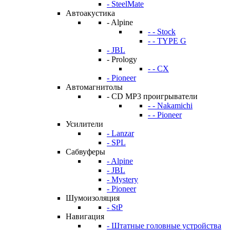
- SteelMate
Автоакустика
- Alpine
- - Stock
- - TYPE G
- JBL
- Prology
- - CX
- Pioneer
Автомагнитолы
- CD MP3 проигрыватели
- - Nakamichi
- - Pioneer
Усилители
- Lanzar
- SPL
Сабвуферы
- Alpine
- JBL
- Mystery
- Pioneer
Шумоизоляция
- StP
Навигация
- Штатные головные устройства