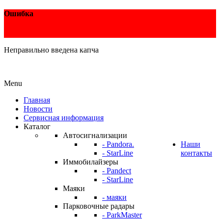
Ошибка
Неправильно введена капча
Menu
Главная
Новости
Сервисная информация
Каталог
Автосигнализации
- Pandora.
Наши
- StarLine
контакты
Иммобилайзеры
- Pandect
- StarLine
Маяки
- маяки
Парковочные радары
- ParkMaster