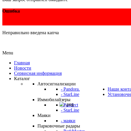
Ошибка
Неправильно введена капча
Menu
Главная
Новости
Сервисная информация
Каталог
Автосигнализации
- Pandora.
Наши конт
- StarLine
Установочн
Иммобилайзеры
- Pandect
- StarLine
Маяки
- маяки
Парковочные радары