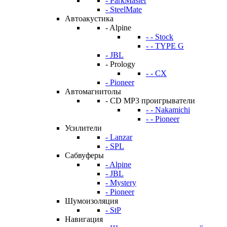
- ParkMaster
- SteelMate
Автоакустика
- Alpine
- - Stock
- - TYPE G
- JBL
- Prology
- - CX
- Pioneer
Автомагнитолы
- CD MP3 проигрыватели
- - Nakamichi
- - Pioneer
Усилители
- Lanzar
- SPL
Сабвуферы
- Alpine
- JBL
- Mystery
- Pioneer
Шумоизоляция
- StP
Навигация