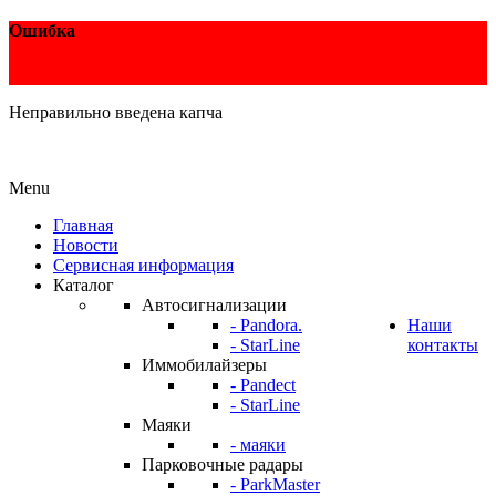
Ошибка
Неправильно введена капча
Menu
Главная
Новости
Сервисная информация
Каталог
Автосигнализации
- Pandora.
Наши
- StarLine
контакты
Иммобилайзеры
- Pandect
- StarLine
Маяки
- маяки
Парковочные радары
- ParkMaster