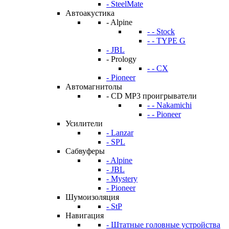
- SteelMate
Автоакустика
- Alpine
- - Stock
- - TYPE G
- JBL
- Prology
- - CX
- Pioneer
Автомагнитолы
- CD MP3 проигрыватели
- - Nakamichi
- - Pioneer
Усилители
- Lanzar
- SPL
Сабвуферы
- Alpine
- JBL
- Mystery
- Pioneer
Шумоизоляция
- StP
Навигация
- Штатные головные устройства