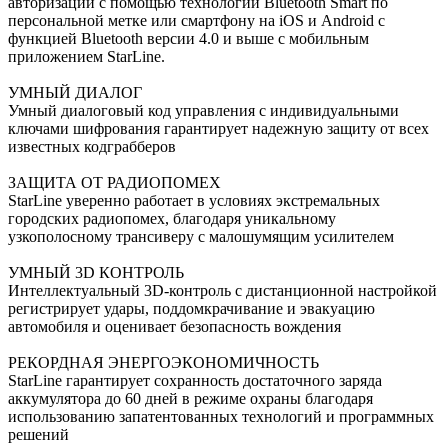
авторизации с помощью технологии Bluetooth Smart по
персональной метке или смартфону на iOS и Android с
функцией Bluetooth версии 4.0 и выше с мобильным
приложением StarLine.
УМНЫЙ ДИАЛОГ
Умный диалоговый код управления c индивидуальными
ключами шифрования гарантирует надежную защиту от всех
известных кодграбберов
ЗАЩИТА ОТ РАДИОПОМЕХ
StarLine уверенно работает в условиях экстремальных
городских радиопомех, благодаря уникальному
узкополосному трансиверу с малошумящим усилителем
УМНЫЙ 3D КОНТРОЛЬ
Интеллектуальный 3D-контроль с дистанционной настройкой
регистрирует удары, поддомкрачивание и эвакуацию
автомобиля и оценивает безопасность вождения
РЕКОРДНАЯ ЭНЕРГОЭКОНОМИЧНОСТЬ
StarLine гарантирует сохранность достаточного заряда
аккумулятора до 60 дней в режиме охраны благодаря
использованию запатентованных технологий и программных
решений